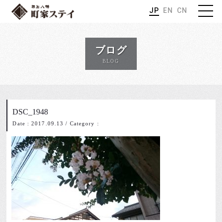
JP
EN
CN
ブログ
BLOG
DSC_1948
Date : 2017.09.13
/
Category :