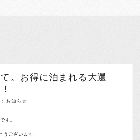
めて。お得に泊まれる大還
ン！
ry : お知らせ
イです。
とうございます。