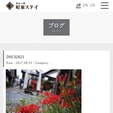
JP
EN
CN
ブログ
BLOG
DSC02621
Date : 2017.09.23
/
Category :