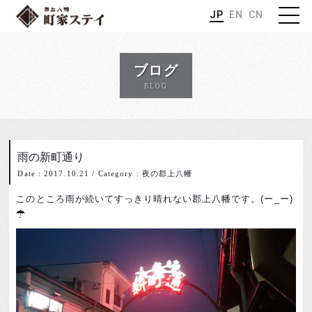
JP
EN
CN
ブログ
BLOG
雨の新町通り
Date : 2017.10.21
/
Category : 夜の郡上八幡
このところ雨が続いてすっきり晴れない郡上八幡です。(ー_ー)
☂