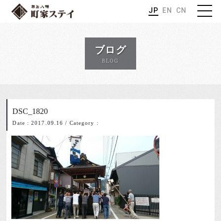
JP
EN
CN
ブログ
BLOG
DSC_1820
Date : 2017.09.16
/
Category :