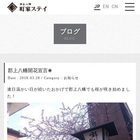
JP
EN
CN
ブログ
BLOG
郡上八幡開花宣言❀
Date : 2018.03.28
/
Category : お知らせ
連日温かい日が続いたおかげで郡上八幡でも桜が咲き始めまし
た！