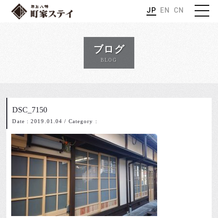
JP
EN
CN
ブログ
BLOG
DSC_7150
Date : 2019.01.04
/
Category :