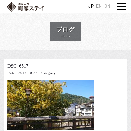
JP
EN
CN
ブログ
BLOG
DSC_6517
Date : 2018.10.27
/
Category :