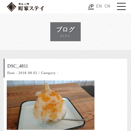
JP
EN
CN
ブログ
BLOG
DSC_4811
Date : 2018.08.02
/
Category :