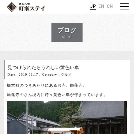
JP
EN
CN
ブログ
BLOG
見つけられたらうれしい黄色い車
Date : 2019.06.17
/
Category : グルメ
橋本町のつきあたりにあるお寺、願蓮寺。
願蓮寺のさん境内に時々黄色い車が停まっています。