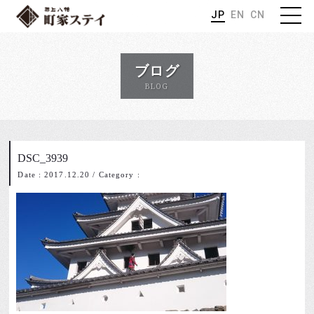
JP
EN
CN
ブログ
BLOG
DSC_3939
Date : 2017.12.20
/
Category :