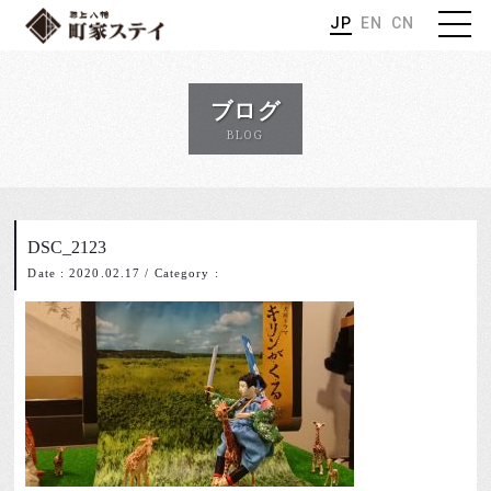
JP
EN
CN
ブログ
BLOG
DSC_2123
Date : 2020.02.17
/
Category :