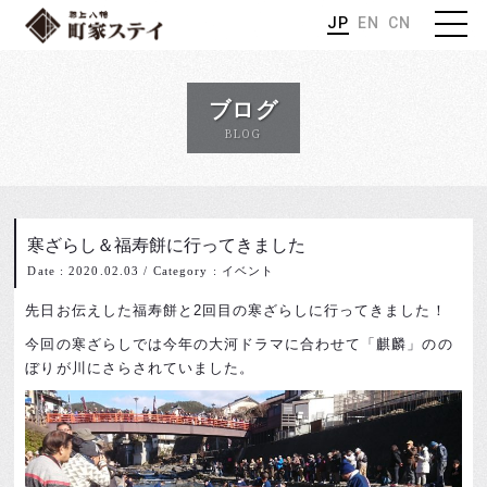
JP
EN
CN
ブログ
BLOG
寒ざらし＆福寿餅に行ってきました
Date : 2020.02.03
/
Category : イベント
先日お伝えした福寿餅と2回目の寒ざらしに行ってきました！
今回の寒ざらしでは今年の大河ドラマに合わせて「麒麟」のの
ぼりが川にさらされていました。