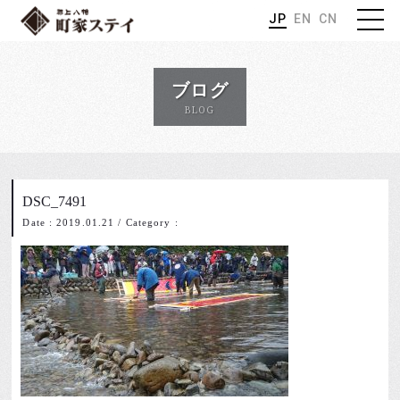
JP
EN
CN
ブログ
BLOG
DSC_7491
Date : 2019.01.21
/
Category :