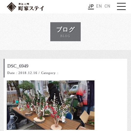
JP
EN
CN
ブログ
BLOG
DSC_6949
Date : 2018.12.16
/
Category :