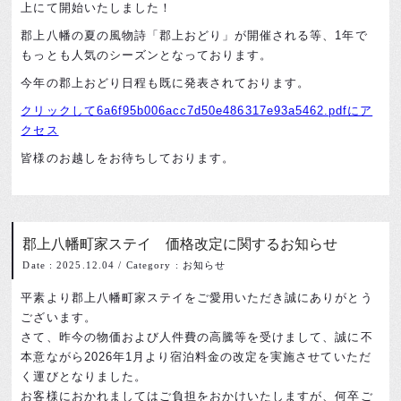
上にて開始いたしました！
郡上八幡の夏の風物詩「郡上おどり」が開催される等、1年で
もっとも人気のシーズンとなっております。
今年の郡上おどり日程も既に発表されております。
クリックして6a6f95b006acc7d50e486317e93a5462.pdfにア
クセス
皆様のお越しをお待ちしております。
郡上八幡町家ステイ 価格改定に関するお知らせ
Date : 2025.12.04
/
Category : お知らせ
平素より郡上八幡町家ステイをご愛用いただき誠にありがとう
ございます。
さて、昨今の物価および人件費の高騰等を受けまして、誠に不
本意ながら2026年1月より宿泊料金の改定を実施させていただ
く運びとなりました。
お客様におかれましてはご負担をおかけいたしますが、何卒ご