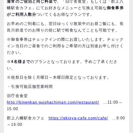
通常のご宿泊と同じ料金で
、「旧庁舎食堂」もしくは「郡上八
幡駅舎カフェ」にてお好きなメニューと引換え可能な
御食事券
がご利用人数分
ついてくるお得なプランです。
お早めのご到着にも、翌日ゆっくり散策中のお昼ご飯にも、長
良川鉄道でのお帰りの前に駅で軽食なんてことも可能です。
※御食事券はチェックインの際にお渡しいたします。チェック
イン当日のご昼食でのご利用をご希望の方は別途お申し付けく
ださい。
※
4名様まで
のプランとなっております。予めご了承くださ
い。
※祝祭日を除く月曜日～木曜日限定となっております。
・引換可能店舗営業時間
旧庁舎食堂
http://kinenkan.gujohachiman.com/restaurant/
…
11:00
～
15:00
郡上八幡駅舎カフェ
https://ekisya-cafe.com/cafe/
…
9:00
～
16:00