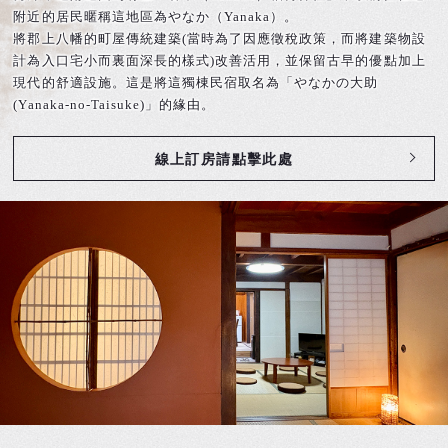
附近的居民暱稱這地區為やなか（Yanaka）。
將郡上八幡的町屋傳統建築(當時為了因應徵稅政策，而將建築物設
計為入口宅小而裏面深長的樣式)改善活用，並保留古早的優點加上
現代的舒適設施。這是將這獨棟民宿取名為「やなかの大助
(Yanaka-no-Taisuke)」的緣由。
線上訂房請點擊此處