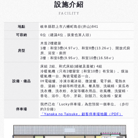
設施介紹
FACILITY
地點
岐阜縣郡上市八幡町島谷(井山)841
可容納
6位（建議4位，孩童也算人頭）
木造2樓建築
1樓：和室3疊(4.97㎡)、和室8疊(13.26㎡)、開放式廚
房型
房、浴室・廁所
2樓：和室6疊(9.95㎡)、和室10疊(16.58㎡)
床組 2組、和式床組(鋪被及蓋被) 4組
冷暖氣機（只有2樓寢室［和室10疊］有安裝）。煤油
暖氣機一台、陶瓷電暖器一台。
設備・備品
IH電磁爐、冷凍冷藏冰箱、微波爐、電子鍋、電熱水
壺、湯鍋・炒鍋等料理道具、餐具類、洗碗精・菜瓜布
洗衣機、洗衣粉、衣架等曬衣用品、吹風機、洗髮精・
香皂、浴巾、毛巾、牙刷、刮鬍刀、化妝棉・髮束
我們已在「Lucky停車場」為您預留一個車位。（步行
停車場
約3分鐘）
「Yanaka no Taisuke」顧客停車場地圖（PDF）