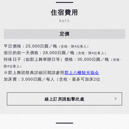
住宿費用
RATE
定價
平日價格：25,000日圓／晚
（含稅・限4位客人）
假日的前一天價格：28,000日圓／晚
（含稅・限4位客人）
特殊日子（如郡上舞舉辦日等）價格：35,000日圓／晚
（含稅・
限4位客人）
※郡上舞蹈祭典詳細日期請參照
郡上八幡観光協会
加床費：3,000日圓／每人（含稅・最多可加床2位
線上訂房請點擊此處