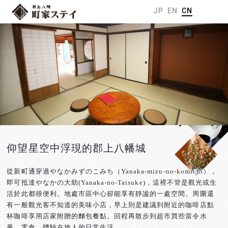
JP
EN
CN
仰望星空中浮現的郡上八幡城
從新町通穿過やなかみずのこみち（Yanaka-mizu-no-komichi），
即可抵達やなかの大助(Yanaka-no-Taisuke)，這裡不管是觀光或生
活於此都很便利。地處市區中心卻能享有靜謐的一處空間。周圍還
有一般觀光客不知道的美味小店，早上則是建議到附近的咖啡店點
杯咖啡享用店家附贈的麵包餐點。回程再散步到超市買些當令水
果，零食，體驗在地人的日常生活。