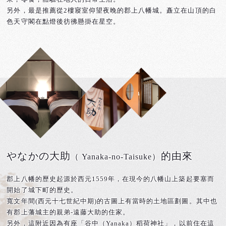
另外，最是推薦從2樓寢室仰望夜晚的郡上八幡城。矗立在山頂的白
色天守閣在點燈後彷彿懸掛在星空。
やなかの大助
的由來
（ Yanaka-no-Taisuke）
郡上八幡的歷史起源於西元1559年，在現今的八幡山上築起要塞而
開始了城下町的歷史。
寬文年間(西元十七世紀中期)的古圖上有當時的土地區劃圖。其中也
有郡上藩城主的親弟-遠藤大助的住家。
另外，這附近因為有座「谷中（Yanaka）稻荷神社」，以前住在這