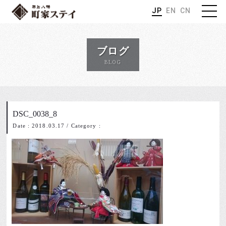
JP
EN
CN
ブログ
BLOG
DSC_0038_8
Date : 2018.03.17
/
Category :