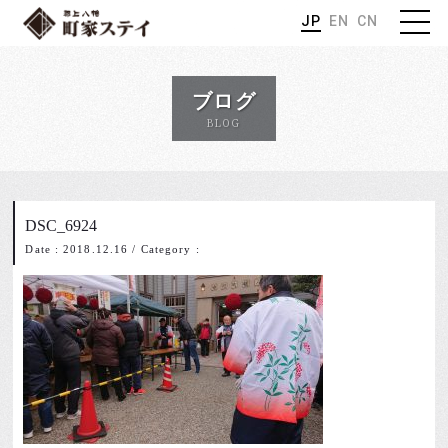
JP
EN
CN
ブログ
BLOG
DSC_6924
Date : 2018.12.16
/
Category :